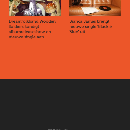
Dreamfolkband Wooden
Bianca James brengt
Soldiers kondigt
nieuwe single ‘Black &
albumreleaseshow en
Blue’ uit
nieuwe single aan