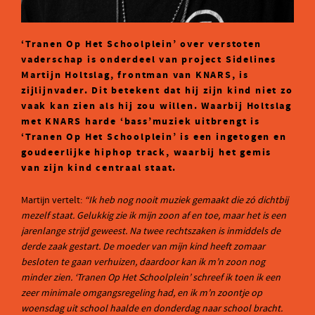
‘Tranen Op Het Schoolplein’ over verstoten
vaderschap is onderdeel van project Sidelines
Martijn Holtslag, frontman van KNARS, is
zijlijnvader. Dit betekent dat hij zijn kind niet zo
vaak kan zien als hij zou willen. Waarbij Holtslag
met KNARS harde ‘bass’muziek uitbrengt is
‘Tranen Op Het Schoolplein’ is een ingetogen en
goudeerlijke hiphop track, waarbij het gemis
van zijn kind centraal staat.
Martijn vertelt:
“Ik heb nog nooit muziek gemaakt die zó dichtbij
mezelf staat. Gelukkig zie ik mijn zoon af en toe, maar het is een
jarenlange strijd geweest. Na twee rechtszaken is inmiddels de
derde zaak gestart. De moeder van mijn kind heeft zomaar
besloten te gaan verhuizen, daardoor kan ik m’n zoon nog
minder zien. ‘Tranen Op Het Schoolplein’ schreef ik toen ik een
zeer minimale omgangsregeling had, en ik m’n zoontje op
woensdag uit school haalde en donderdag naar school bracht.