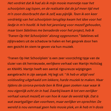
Het verdriet dat ik had als ik mijn mooie mannetje naar het
schoolplein zag lopen, en de realisatie dat de juf meer tijd met
m’n zoon doorbracht dan ik zelf, was pijnlijk. Toen ik een keer
verdrietig van het schoolplein terugliep kwam het idee voor het
liedje in m’n hoofd. Ik heb het jarenlang voor mezelf gehouden,
maar toen Sidelines me benaderde voor het project, heb ik
‘Tranen Op Het Schoolplein’ alsnog opgenomen.”
Sidelines wil
zijlijnvaders uit de schaduw te halen en het gesprek door hen
een gezicht én stem te geven via hun muziek.
‘Tranen Op Het Schoolplein’ is een zeer voorzichtig tipje van de
sluier van dit hernieuwde, eerlijkere verhaal van Martijn Holtslag
en KNARS. Martijn heeft een aantal rigoureuze wijzigingen
aangebracht in zijn aanpak. Hij legt uit: “
Ik heb er altijd veel
voldoeding uitgehaald om lekkere, harde muziek te maken. Maar
tijdens de corona-periode ben ik flink gaan zoeken naar waar ik
nou eigenlijk echt zin in had. Daarbij kwam ik tot een eerlijker
verhaal vanuit mezelf, en van hoe ik naar de wereld kijk. Dat is
wat zwartgalliger dan voorheen, maar eerlijker en oprechter. De
wereld is nou eenmaal geen hele mooie plek, en ik heb m’n dosis