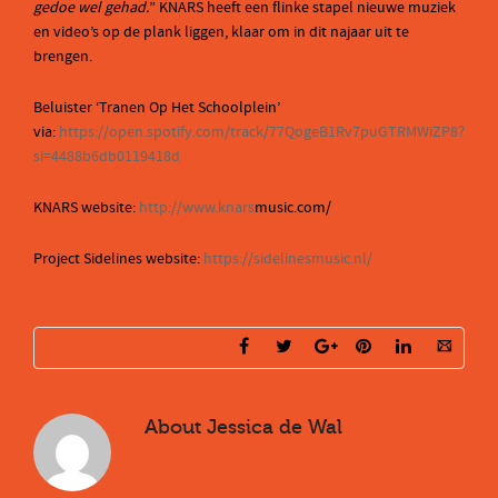
gedoe wel gehad.
” KNARS heeft een flinke stapel nieuwe muziek
en video’s op de plank liggen, klaar om in dit najaar uit te
brengen.
Beluister ‘Tranen Op Het Schoolplein’
via:
https://open.spotify.com/track/77QogeB1Rv7puGTRMWiZP8?
si=4488b6db0119418d
KNARS website:
http://www.knars
music.com/
Project Sidelines website:
https://sidelinesmusic.nl/
About
Jessica de Wal