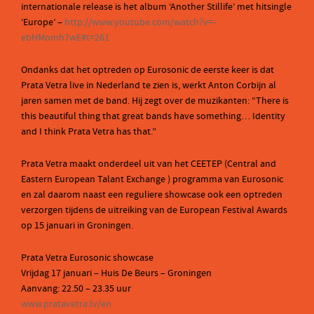
internationale release is het album ‘Another Stillife’ met hitsingle
‘Europe’ –
http://www.youtube.com/watch?v=-
ebHMomh7wE#t=261
Ondanks dat het optreden op Eurosonic de eerste keer is dat
Prata Vetra live in Nederland te zien is, werkt Anton Corbijn al
jaren samen met de band. Hij zegt over de muzikanten: “There is
this beautiful thing that great bands have something… Identity
and I think Prata Vetra has that.”
Prata Vetra maakt onderdeel uit van het CEETEP (Central and
Eastern European Talant Exchange ) programma van Eurosonic
en zal daarom naast een reguliere showcase ook een optreden
verzorgen tijdens de uitreiking van de European Festival Awards
op 15 januari in Groningen.
Prata Vetra Eurosonic showcase
Vrijdag 17 januari – Huis De Beurs – Groningen
Aanvang: 22.50 – 23.35 uur
www.pratavetra.lv/en