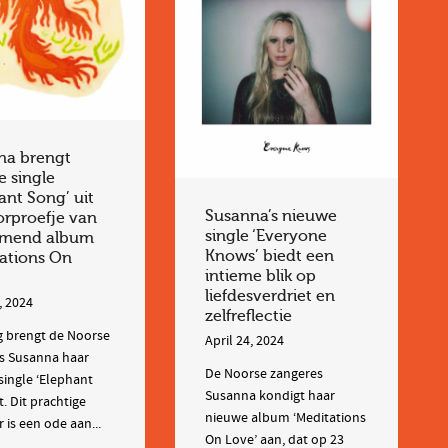
na brengt
 single
ant Song’ uit
Susanna’s nieuwe
orproefje van
single ‘Everyone
mend album
Knows’ biedt een
ations On
intieme blik op
liefdesverdriet en
, 2024
zelfreflectie
 brengt de Noorse
April 24, 2024
s Susanna haar
De Noorse zangeres
single ‘Elephant
Susanna kondigt haar
t. Dit prachtige
nieuwe album ‘Meditations
is een ode aan...
On Love’ aan, dat op 23