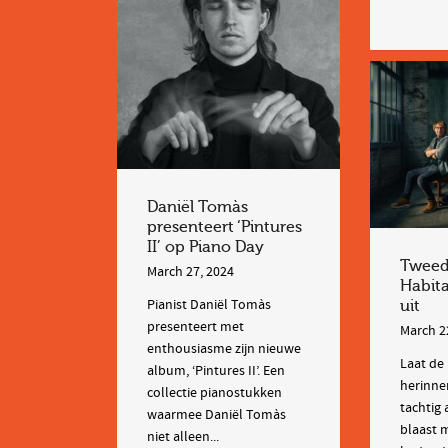
Daniël Tomàs
presenteert ‘Pintures
II’ op Piano Day
Tweed
March 27, 2024
Habit
Pianist Daniël Tomàs
uit
presenteert met
March 2
enthousiasme zijn nieuwe
Laat de
album, ‘Pintures II’. Een
herinne
collectie pianostukken
tachtig 
waarmee Daniël Tomàs
blaast 
niet alleen...