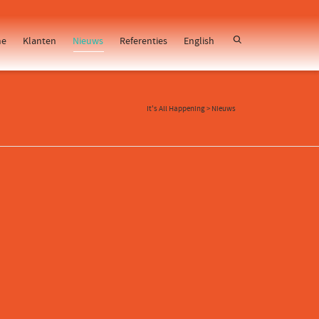
e
Klanten
Nieuws
Referenties
English
It's All Happening
>
Nieuws