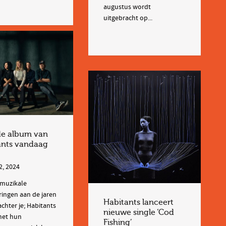
augustus wordt
uitgebracht op...
e album van
ants vandaag
2, 2024
 muzikale
ringen aan de jaren
Habitants lanceert
achter je; Habitants
nieuwe single ‘Cod
met hun
Fishing’