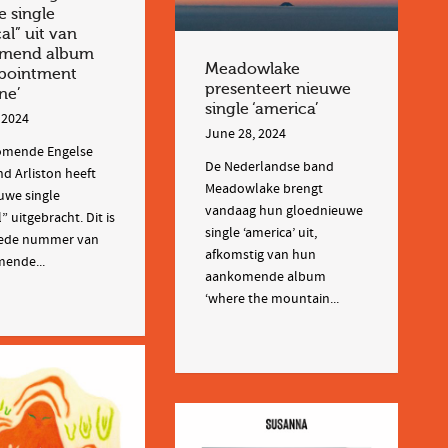
 single
cal” uit van
mend album
Meadowlake
ppointment
presenteert nieuwe
ne’
single ‘america’
 2024
June 28, 2024
omende Engelse
De Nederlandse band
d Arliston heeft
Meadowlake brengt
uwe single
vandaag hun gloednieuwe
l” uitgebracht. Dit is
single ‘america’ uit,
eede nummer van
afkomstig van hun
ende...
aankomende album
‘where the mountain...