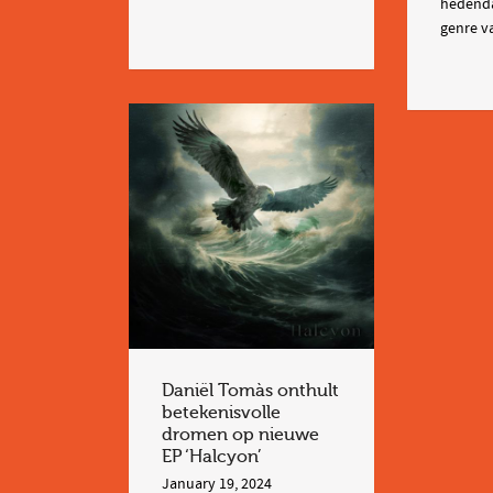
hedenda
genre va
Daniël Tomàs onthult
betekenisvolle
dromen op nieuwe
EP ‘Halcyon’
January 19, 2024