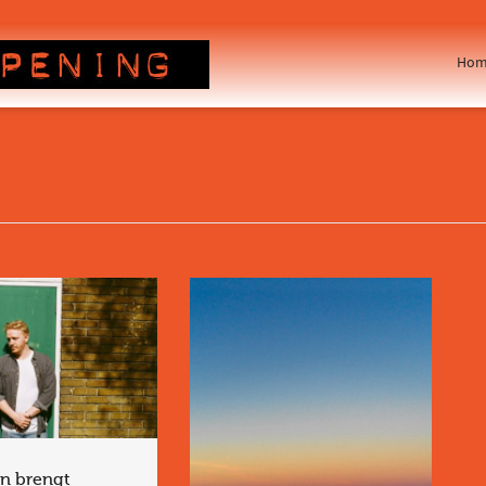
Hom
on brengt