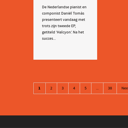
De Nederlandse pianist en
componist Daniël Tomàs
presenteert vandaag met
trots zijn tweede EP,
getiteld ‘Halcyon’. Na het
succes...
1
2
3
4
5
...
38
Nex