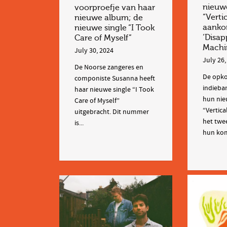
nieuwe
voorproefje van haar
“Verti
nieuwe album; de
aanko
nieuwe single “I Took
‘Disa
Care of Myself”
Machi
July 30, 2024
July 26,
De Noorse zangeres en
De opk
componiste Susanna heeft
indieban
haar nieuwe single “I Took
hun nie
Care of Myself”
“Vertica
uitgebracht. Dit nummer
het tw
is...
hun kom