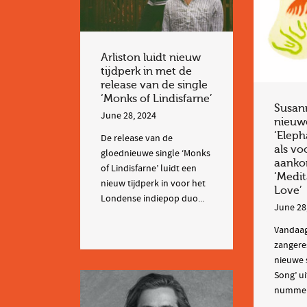
Arliston luidt nieuw
tijdperk in met de
release van de single
‘Monks of Lindisfarne’
Susan
June 28, 2024
nieuwe
‘Eleph
De release van de
als vo
gloednieuwe single ‘Monks
aanko
of Lindisfarne’ luidt een
‘Medit
nieuw tijdperk in voor het
Love’
Londense indiepop duo...
June 28
Vandaag
zangere
nieuwe 
Song’ ui
nummer 