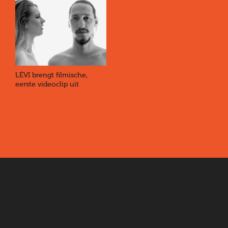
LÉVI brengt filmische,
eerste videoclip uit