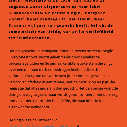
album ‘Meditations On Love’ aan, dat op 23
augustus wordt uitgebracht op haar label
SusannaSonata. De eerste single, ‘Everyone
Knows’, komt vandaag uit. Het album, waar
Susanna vijf jaar aan gewerkt heeft, belicht de
complexiteit van liefde, van prille verliefdheid
tot relatiebreuken.
Het aangrijpende openingsnummer en tevens de eerste single
‘Everyone Knows’ wordt gekenmerkt door opvallende
percussiegeluiden en Susanna’s karakteristieke stem die zingt
over een minnaar die haar bedrogen heeft en die ze heeft
verlaten. ‘Everyone Knows’ beschrijft het intense gevoel van
verraad en afscheid in een relatie, met de nadruk op de pijnlijke
realisatie dat alles anders is dan gedacht. Het personage voelt de
drang om weg te gaan, maar wordt geconfronteerd met de vraag
hoe ze verder kan zonder haar liefde, die haar identiteit en
eigenwaarde beïnvloedt.
De single is te beluisteren via:
https://ffm.to/susannaeveryoneknows
of