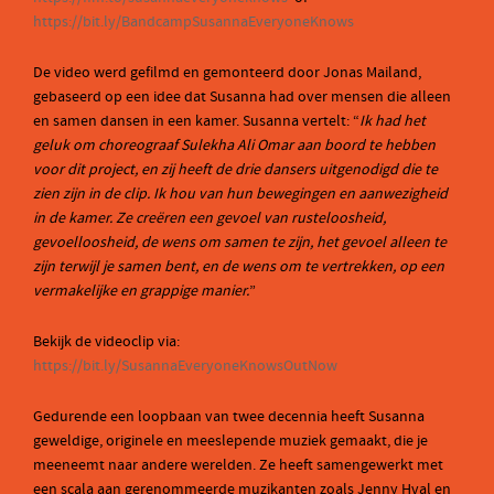
https://bit.ly/BandcampSusannaEveryoneKnows
De video werd gefilmd en gemonteerd door Jonas Mailand,
gebaseerd op een idee dat Susanna had over mensen die alleen
en samen dansen in een kamer. Susanna vertelt: “
Ik had het
geluk om choreograaf Sulekha Ali Omar aan boord te hebben
voor dit project, en zij heeft de drie dansers uitgenodigd die te
zien zijn in de clip. Ik hou van hun bewegingen en aanwezigheid
in de kamer. Ze creëren een gevoel van rusteloosheid,
gevoelloosheid, de wens om samen te zijn, het gevoel alleen te
zijn terwijl je samen bent, en de wens om te vertrekken, op een
vermakelijke en grappige manier.
”
Bekijk de videoclip via:
https://bit.ly/SusannaEveryoneKnowsOutNow
Gedurende een loopbaan van twee decennia heeft Susanna
geweldige, originele en meeslepende muziek gemaakt, die je
meeneemt naar andere werelden. Ze heeft samengewerkt met
een scala aan gerenommeerde muzikanten zoals Jenny Hval en