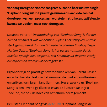
Vandaag brengt de Noorse zangeres Susanna haar nieuwe single
‘Elephant Song’ uit. Dit prachtige nummer is een ode aan het
doorlopen van een proces; aan worstelen, struikelen, twijfelen, je
kwetsbaar voelen, maar toch doorgaan.
Susanna vertelt: “
De boodschap van ‘Elephant Song’ is dat het
hier en nu alles is wat we hebben. Tijdens het schrijven werd ik
sterk geïnspireerd door de Ethiopische pianiste Emahoy Tsege
Mariam Gebru. ‘Elephant Song’ is het eerste nummer dat ik
maakte op mijn nieuwe piano, een Steinway uit de jaren zestig
die mij een rib uit mijn lijf heeft gekost
.”
Bijzonder zijn de prachtige saxofoonklanken van Harald Lassen
en in het laatste deel van het nummer de pauken, synthesizers
en strijkers van Sarah-Jane Summers. Het artwork van ‘Elephant
Song’ is een levendige illustratie van de kunstenaar Ingrid
Torvund, die ook de hoes van het album heeft gemaakt.
Beluister ‘Elephant Song’ via
deze link
. ‘Elephant Song’ is de