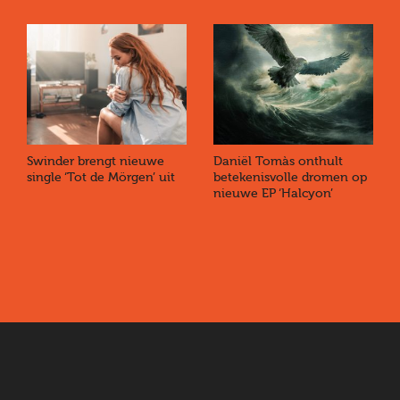
Swinder brengt nieuwe
Daniël Tomàs onthult
single ‘Tot de Mörgen’ uit
betekenisvolle dromen op
nieuwe EP ‘Halcyon’