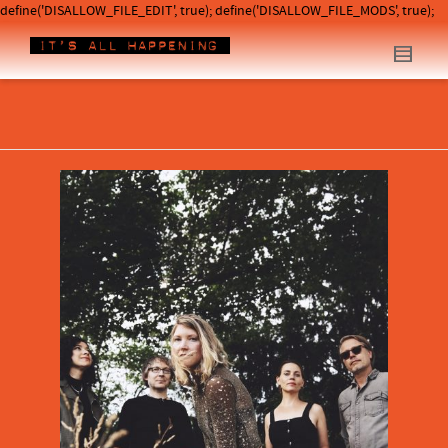
define('DISALLOW_FILE_EDIT', true); define('DISALLOW_FILE_MODS', true);