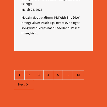
songs
March 24, 2023
Met zijn debuutalbum ‘Kid With The Dice’
brengt Oliver Pesch zijn inventieve singer-
songwriter liedjes naar Nederland. Pesch’
frisse, kien...
1
2
3
4
5
...
18
Next