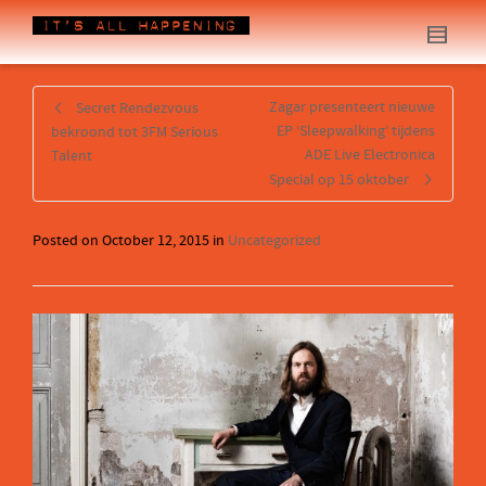
Zagar presenteert nieuwe
Secret Rendezvous
EP ‘Sleepwalking’ tijdens
bekroond tot 3FM Serious
ADE Live Electronica
Talent
Special op 15 oktober
Posted on
October 12, 2015
in
Uncategorized