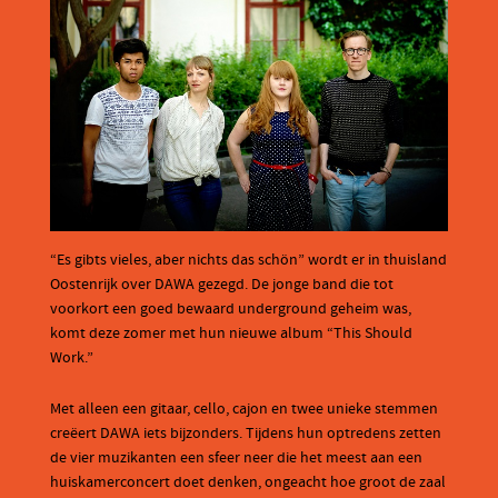
“Es gibts vieles, aber nichts das schön” wordt er in thuisland
Oostenrijk over DAWA gezegd. De jonge band die tot
voorkort een goed bewaard underground geheim was,
komt deze zomer met hun nieuwe album “This Should
Work.”
Met alleen een gitaar, cello, cajon en twee unieke stemmen
creëert DAWA iets bijzonders. Tijdens hun optredens zetten
de vier muzikanten een sfeer neer die het meest aan een
huiskamerconcert doet denken, ongeacht hoe groot de zaal