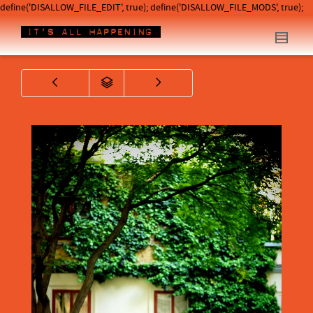
define('DISALLOW_FILE_EDIT', true); define('DISALLOW_FILE_MODS', true);