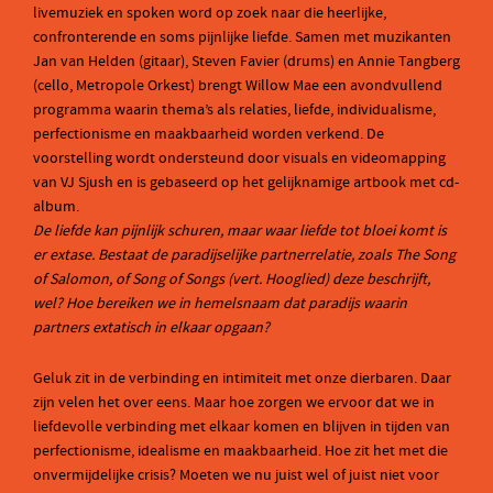
livemuziek en spoken word op zoek naar die heerlijke,
confronterende en soms pijnlijke liefde. Samen met muzikanten
Jan van Helden (gitaar), Steven Favier (drums) en Annie Tangberg
(cello, Metropole Orkest) brengt Willow Mae een avondvullend
programma waarin thema’s als relaties, liefde, individualisme,
perfectionisme en maakbaarheid worden verkend. De
voorstelling wordt ondersteund door visuals en videomapping
van VJ Sjush en is gebaseerd op het gelijknamige artbook met cd-
album.
De liefde kan pijnlijk schuren, maar waar liefde tot bloei komt is
er extase. Bestaat de paradijselijke
partnerrelatie, zoals The Song
of Salomon, of Song of Songs (vert. Hooglied) deze beschrijft,
wel? Hoe
bereiken we in hemelsnaam dat paradijs waarin
partners extatisch in elkaar opgaan?
Geluk zit in de verbinding en intimiteit met onze dierbaren. Daar
zijn velen het over eens. Maar hoe zorgen we ervoor dat we in
liefdevolle verbinding met elkaar komen en blijven in tijden van
perfectionisme, idealisme en maakbaarheid. Hoe zit het met die
onvermijdelijke crisis? Moeten we nu juist wel of juist niet voor