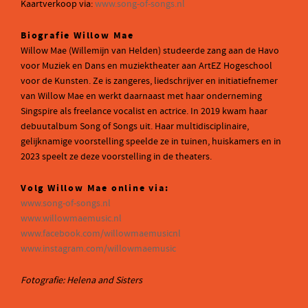
Kaartverkoop via:
www.song-of-songs.nl
Biografie Willow Mae
Willow Mae (Willemijn van Helden) studeerde zang aan de Havo
voor Muziek en Dans en muziektheater aan ArtEZ Hogeschool
voor de Kunsten. Ze is zangeres, liedschrijver en initiatiefnemer
van Willow Mae en werkt daarnaast met haar onderneming
Singspire als freelance vocalist en actrice. In 2019 kwam haar
debuutalbum Song of Songs uit. Haar multidisciplinaire,
gelijknamige voorstelling speelde ze in tuinen, huiskamers en in
2023 speelt ze deze voorstelling in de theaters.
Volg Willow Mae online via:
www.song-of-songs.nl
www.willowmaemusic.nl
www.facebook.com/willowmaemusicnl
www.instagram.com/willowmaemusic
Fotografie: Helena and Sisters