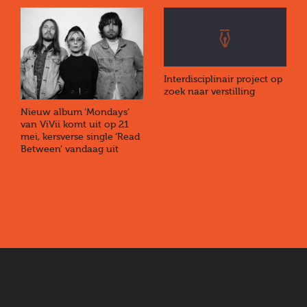
Interdisciplinair project op
zoek naar verstilling
Nieuw album ‘Mondays’
van ViVii komt uit op 21
mei, kersverse single ‘Read
Between’ vandaag uit