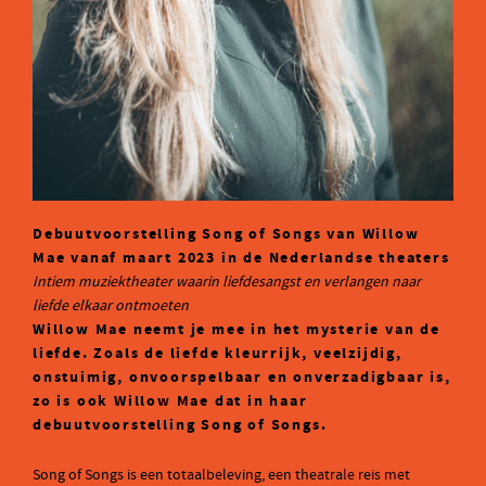
Debuutvoorstelling Song of Songs van Willow
Mae vanaf maart 2023 in de Nederlandse theaters
Intiem muziektheater waarin liefdesangst en verlangen naar
liefde elkaar ontmoeten
Willow Mae neemt je mee in het mysterie van de
liefde. Zoals de liefde kleurrijk, veelzijdig,
onstuimig, onvoorspelbaar en onverzadigbaar is,
zo is ook Willow Mae dat in haar
debuutvoorstelling Song of Songs.
Song of Songs is een totaalbeleving, een theatrale reis met