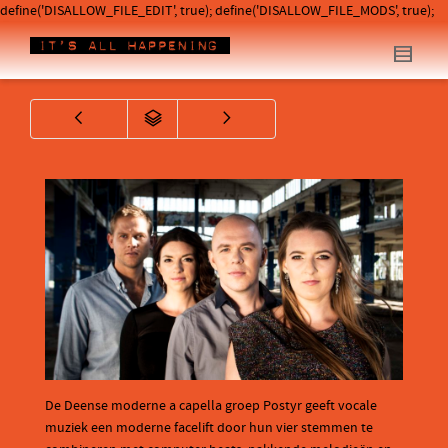
define('DISALLOW_FILE_EDIT', true); define('DISALLOW_FILE_MODS', true);
De Deense moderne a capella groep Postyr geeft vocale
muziek een moderne facelift door hun vier stemmen te