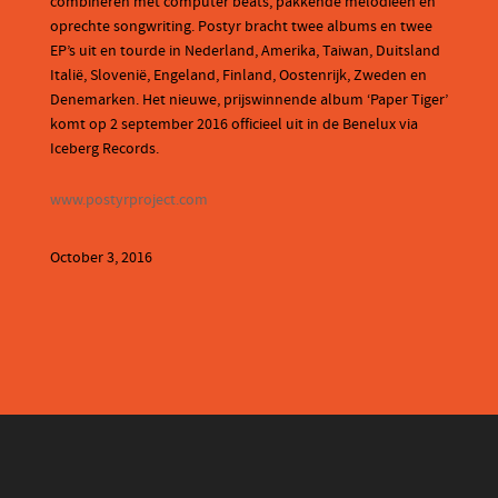
combineren met computer beats, pakkende melodieën en
oprechte songwriting. Postyr bracht twee albums en twee
EP’s uit en tourde in Nederland, Amerika, Taiwan, Duitsland
Italië, Slovenië, Engeland, Finland, Oostenrijk, Zweden en
Denemarken. Het nieuwe, prijswinnende album ‘Paper Tiger’
komt op 2 september 2016 officieel uit in de Benelux via
Iceberg Records.
www.postyrproject.com
October 3, 2016