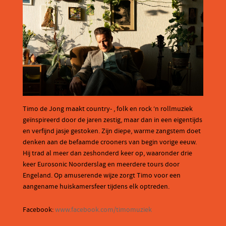
Timo de Jong maakt country- , folk en rock ‘n rollmuziek
geïnspireerd door de jaren zestig, maar dan in een eigentijds
en verfijnd jasje gestoken. Zijn diepe, warme zangstem doet
denken aan de befaamde crooners van begin vorige eeuw.
Hij trad al meer dan zeshonderd keer op, waaronder drie
keer Eurosonic Noorderslag en meerdere tours door
Engeland. Op amuserende wijze zorgt Timo voor een
aangename huiskamersfeer tijdens elk optreden.
Facebook:
www.facebook.com/timomuziek