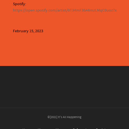
Spotify:
https://open.spotify.com/artist/0T34mF36A6mzLMqC0uoz7x
February 15, 2023
©[2021] It's All Happening