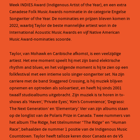
Week INDIES Award (Indigenous Artist of the Year), en een extra
Canadese Folk Music Awards nominatie in de categorie Engelse
Songwriter of the Year. De nominaties en prijzen bleven komen in
2022, waarbij Taylor de beste mannelijke artiest won in de
International Acoustic Music Awards en vijf Native American
Music Award-nominaties scoorde.
Taylor, van Mohawk en Caribische afkomst, is een veelzijdige
artiest. Het ene moment speelt hij met zijn band elektrische
rhythm and blues, en het volgende moment is hij te zien op een
folkfestival met een intieme solo singer-songwriter set. Na zijn
carriere met de band Staggered Crossing, is hij muziek blijven
opnemen en optreden als soloartiest, en heeft hij sinds 2001
twaalf studioalbums uitgebracht. Zijn muziek is te horen in tv-
shows als ‘Haven’, ‘Private Eyes’, ‘Kim’s Convenience’, ‘Degrassi:
The Next Generation’ en ‘Elementary’. Vier van zijn albums staan
op de longlist van de Polaris Prize in Canada. Twee nummers van
het album The Ridge, het titelnummer “The Ridge” en “Human
Race”, behaalden de nummer 1 positie van de Indigenous Music
Countdown. Taylor heeft talloze keren door Canada en de VS