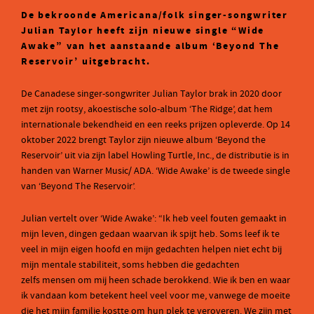
De bekroonde Americana/folk singer-songwriter
Julian Taylor heeft zijn nieuwe single “Wide
Awake” van het aanstaande album ‘Beyond The
Reservoir’ uitgebracht.
De Canadese singer-songwriter Julian Taylor brak in 2020 door
met zijn rootsy, akoestische solo-album ‘The Ridge’, dat hem
internationale bekendheid en een reeks prijzen opleverde. Op 14
oktober 2022 brengt Taylor zijn nieuwe album ‘Beyond the
Reservoir’ uit via zijn label Howling Turtle, Inc., de distributie is in
handen van Warner Music/ ADA. ‘Wide Awake’ is de tweede single
van ‘Beyond The Reservoir’.
Julian vertelt over ‘Wide Awake’: “Ik heb veel fouten gemaakt in
mijn leven, dingen gedaan waarvan ik spijt heb. Soms leef ik te
veel in mijn eigen hoofd en mijn gedachten helpen niet echt bij
mijn mentale stabiliteit, soms hebben die gedachten
zelfs mensen om mij heen schade berokkend. Wie ik ben en waar
ik vandaan kom betekent heel veel voor me, vanwege de moeite
die het mijn familie kostte om hun plek te veroveren. We zijn met