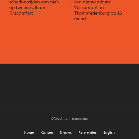
schaduwzijden een plek
van nieuw album
op tweede album
‘Discomfort’ in
‘Discomfort’
TivoliVredenburg op 16
maart
©[2021] It's All Happening
Home
Klanten
Nieuws
Referenties
English