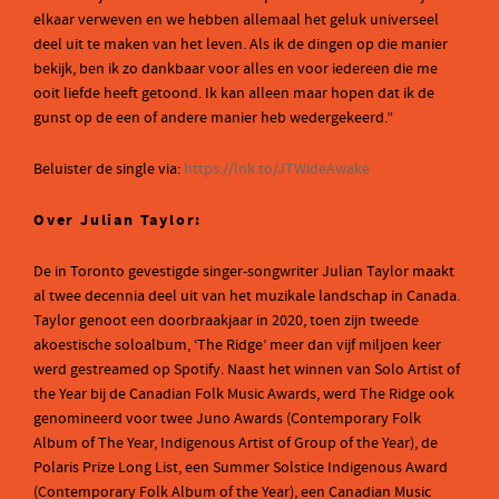
elkaar verweven en we hebben allemaal het geluk universeel
deel uit te maken van het leven. Als ik de dingen op die manier
bekijk, ben ik zo dankbaar voor alles en voor iedereen die me
ooit liefde heeft getoond. Ik kan alleen maar hopen dat ik de
gunst op de een of andere manier heb wedergekeerd.”
Beluister de single via:
https://lnk.to/JTWideAwake
Over Julian Taylor:
De in Toronto gevestigde singer-songwriter Julian Taylor maakt
al twee decennia deel uit van het muzikale landschap in Canada.
Taylor genoot een doorbraakjaar in 2020, toen zijn tweede
akoestische soloalbum, ‘The Ridge’ meer dan vijf miljoen keer
werd gestreamed op Spotify. Naast het winnen van Solo Artist of
the Year bij de Canadian Folk Music Awards, werd The Ridge ook
genomineerd voor twee Juno Awards (Contemporary Folk
Album of The Year, Indigenous Artist of Group of the Year), de
Polaris Prize Long List, een Summer Solstice Indigenous Award
(Contemporary Folk Album of the Year), een Canadian Music