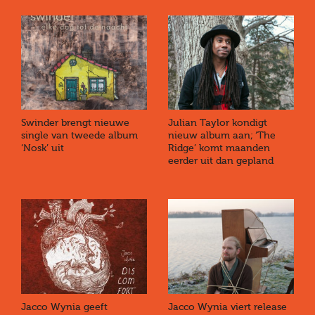
Swinder brengt nieuwe
Julian Taylor kondigt
single van tweede album
nieuw album aan; ‘The
‘Nosk’ uit
Ridge’ komt maanden
eerder uit dan gepland
Jacco Wynia geeft
Jacco Wynia viert release