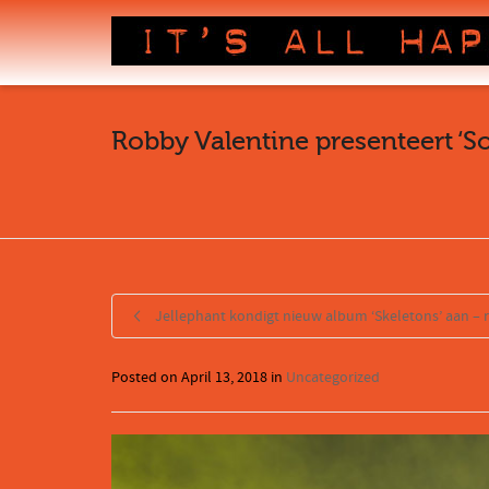
Robby Valentine presenteert ‘So
Jellephant kondigt nieuw album ‘Skeletons’ aan – 
Posted on
April 13, 2018
in
Uncategorized