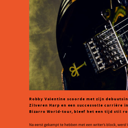
Robby Valentine scoorde met zijn debuutsin
Zilveren Harp en een succesvolle carrière i
Bizarro World-tour,
bleef het een tijd stil
Na eerst gekampt te hebben met een writer’s block, werd Val