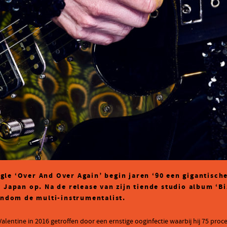
gle ‘Over And Over Again’ begin jaren ‘90 een gigantisch
n Japan op. Na de release van zijn tiende studio album ‘B
 rondom de
multi-instrumentalist.
entine in 2016 getroffen door een ernstige ooginfectie waarbij hij 75 procen