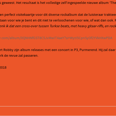
geweest. Het resultaat is het volledige zelf ingespeelde nieuwe album ‘The 
n een perfect visitekaartje voor dit diverse rockalbum dat de luisteraar trakt
staan voor wie je bent en dit niet te verloochenen voor wie, of wat dan ook.
nk ik dat een cross-over tussen Turkse beats, met heavy gitaar-riffs, en roc
tify.com/album/0QNHNfGST8C5JvMwIT4aeY?si=WytI5CpnSyOf2YVkHXwPDA
iert Robby zijn album releases met een concert in P3, Purmerend. Hij zal daa
k de revue zal passeren.
 2018