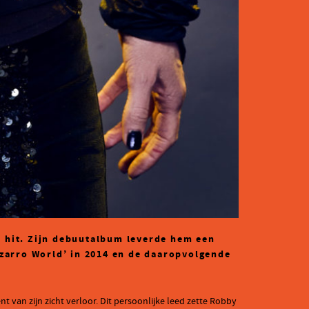
e hit. Zijn debuutalbum leverde hem een
izarro World’ in 2014
en de daaropvolgende
t van zijn zicht verloor. Dit persoonlijke leed zette Robby