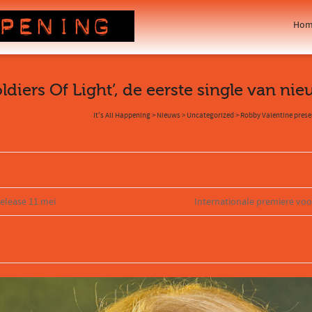
Hom
ldiers Of Light’, de eerste single van ni
It's All Happening
>
Nieuws
>
Uncategorized
>
Robby Valentine presen
release 11 mei
Internationale premiere voo