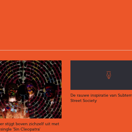
De rauwe inspiratie van Subter
Street Society
er stijgt boven zichzelf uit met
ingle ‘Sin Cleopatra’