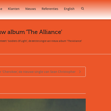
e
Klanten
Nieuws
Referenties
English
euw album ‘The Alliance’
teert ‘Soldiers Of Light’, de eerste single van nieuw album ‘The Alliance’
r ‘Cherokee’, de nieuwe single van Sean Christopher