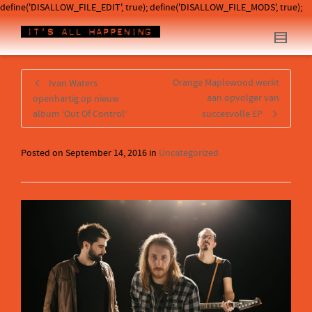
define('DISALLOW_FILE_EDIT', true); define('DISALLOW_FILE_MODS', true);
Orange Maplewood werkt
Ivan Waters
aan opvolger van
openhartig op nieuw
album ‘Out Of Control’
succesvolle EP
Posted on
September 14, 2016
in
Uncategorized