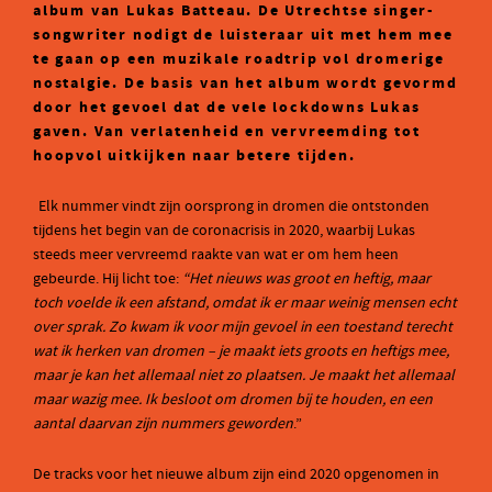
album van Lukas Batteau. De Utrechtse singer-
songwriter nodigt de luisteraar uit met hem mee
te gaan op een muzikale roadtrip vol dromerige
nostalgie. De basis van het album wordt gevormd
door het gevoel dat de vele lockdowns Lukas
gaven. Van verlatenheid en vervreemding tot
hoopvol uitkijken naar betere tijden.
Elk nummer vindt zijn oorsprong in dromen die ontstonden
tijdens het begin van de coronacrisis in 2020, waarbij Lukas
steeds meer vervreemd raakte van wat er om hem heen
gebeurde. Hij licht toe:
“Het nieuws was groot en heftig, maar
toch voelde ik een afstand, omdat ik er maar weinig mensen echt
over sprak. Zo kwam ik voor mijn gevoel in een toestand terecht
wat ik herken van dromen – je maakt iets groots en heftigs mee,
maar je kan het allemaal niet zo plaatsen. Je maakt het allemaal
maar wazig mee. Ik besloot om dromen bij te houden, en een
aantal daarvan zijn nummers geworden
.”
De tracks voor het nieuwe album zijn eind 2020 opgenomen in