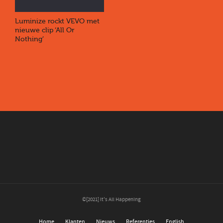
Luminize rockt VEVO met
nieuwe clip ‘All Or
Nothing’
©[2021] It's All Happening
Home
Klanten
Nieuws
Referenties
English