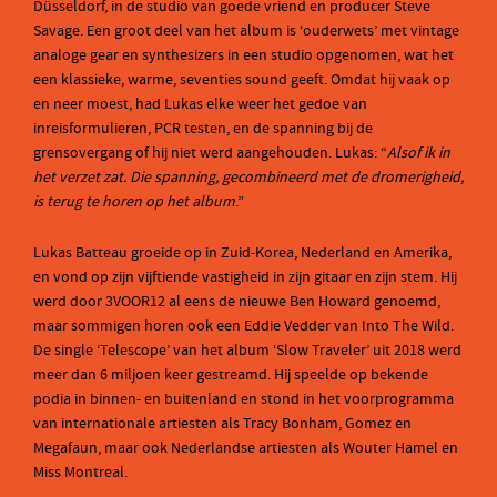
Düsseldorf, in de studio van goede vriend en producer Steve
Savage. Een groot deel van het album is ‘ouderwets’ met vintage
analoge gear en synthesizers in een studio opgenomen, wat het
een klassieke, warme, seventies sound geeft. Omdat hij vaak op
en neer moest, had Lukas elke weer het gedoe van
inreisformulieren, PCR testen, en de spanning bij de
grensovergang of hij niet werd aangehouden. Lukas: “
Alsof ik in
het verzet zat. Die spanning, gecombineerd met de dromerigheid,
is terug te horen op het album
.”
Lukas Batteau groeide op in Zuid-Korea, Nederland en Amerika,
en vond op zijn vijftiende vastigheid in zijn gitaar en zijn stem. Hij
werd door 3VOOR12 al eens de nieuwe Ben Howard genoemd,
maar sommigen horen ook een Eddie Vedder van Into The Wild.
De single ‘Telescope’ van het album ‘Slow Traveler’ uit 2018 werd
meer dan 6 miljoen keer gestreamd. Hij speelde op bekende
podia in binnen- en buitenland en stond in het voorprogramma
van internationale artiesten als Tracy Bonham, Gomez en
Megafaun, maar ook Nederlandse artiesten als Wouter Hamel en
Miss Montreal.