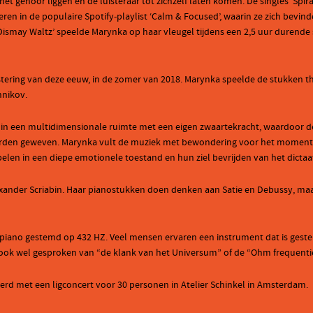
het gehoor liggen en de luisteraar tot zichzelf laten komen. De singles ‘Spir
eren in de populaire Spotify-playlist ‘Calm & Focused’, waarin ze zich bevi
Dismay Waltz’ speelde Marynka op haar vleugel tijdens een 2,5 uur durende s
tering van deze eeuw, in de zomer van 2018. Marynka speelde de stukken 
hnikov.
n in een multidimensionale ruimte met een eigen zwaartekracht, waardoor de
n geweven. Marynka vult de muziek met bewondering voor het moment, zoda
elen in een diepe emotionele toestand en hun ziel bevrijden van het dictaat
exander Scriabin. Haar pianostukken doen denken aan Satie en Debussy, m
 piano gestemd op 432 HZ. Veel mensen ervaren een instrument dat is geste
ook wel gesproken van “de klank van het Universum” of de “Ohm frequentie
ierd met een ligconcert voor 30 personen in Atelier Schinkel in Amsterdam.