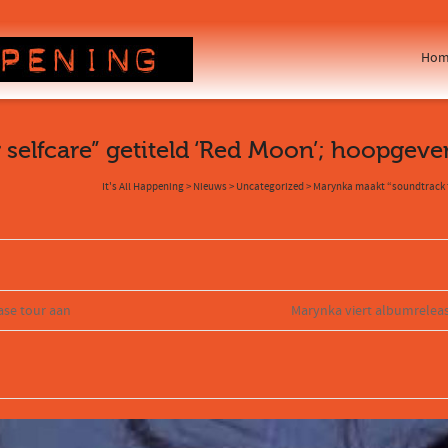
Hom
 selfcare” getiteld ‘Red Moon’; hoopgev
It's All Happening
>
Nieuws
>
Uncategorized
>
Marynka maakt “soundtrack fo
ase tour aan
Marynka viert albumreleas