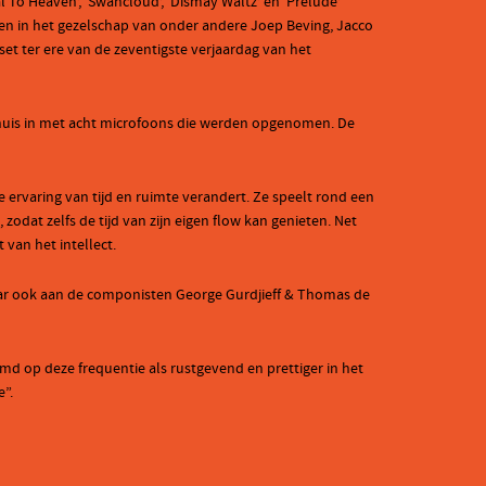
al To Heaven’, ‘Swancloud’, ‘Dismay Waltz’ en ‘Prelude’
nden in het gezelschap van onder andere Joep Beving, Jacco
et ter ere van de zeventigste verjaardag van het
thuis in met acht microfoons die werden opgenomen. De
 ervaring van tijd en ruimte verandert. Ze speelt rond een
t zelfs de tijd van zijn eigen flow kan genieten. Net
 van het intellect.
aar ook aan de componisten George Gurdjieff & Thomas de
md op deze frequentie als rustgevend en prettiger in het
”.