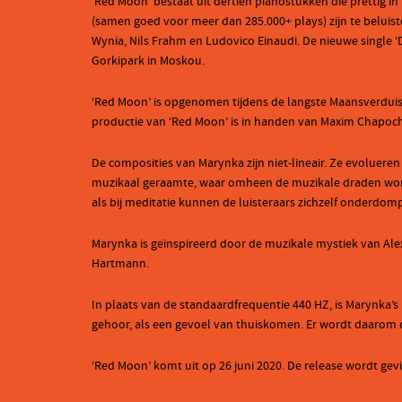
‘Red Moon’ bestaat uit dertien pianostukken die prettig in 
(samen goed voor meer dan 285.000+ plays) zijn te beluist
Wynia, Nils Frahm en Ludovico Einaudi. De nieuwe single ‘
Gorkipark in Moskou.
‘Red Moon’ is opgenomen tijdens de langste Maansverduis
productie van ‘Red Moon’ is in handen van Maxim Chapoc
De composities van Marynka zijn niet-lineair. Ze evoluere
muzikaal geraamte, waar omheen de muzikale draden worde
als bij meditatie kunnen de luisteraars zichzelf onderdomp
Marynka is geïnspireerd door de muzikale mystiek van Al
Hartmann.
In plaats van de standaardfrequentie 440 HZ, is Marynka’s
gehoor, als een gevoel van thuiskomen. Er wordt daarom 
‘Red Moon’ komt uit op 26 juni 2020. De release wordt gev