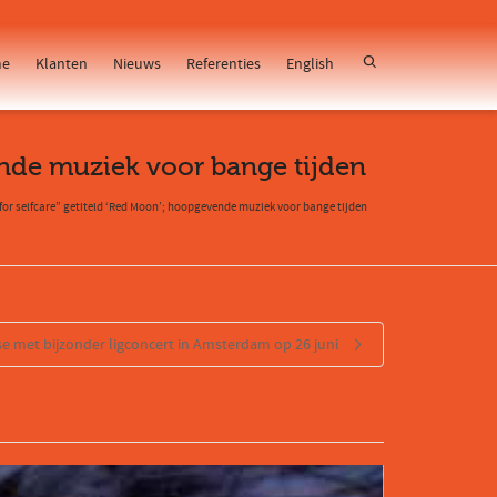
e
Klanten
Nieuws
Referenties
English
ende muziek voor bange tijden
r selfcare” getiteld ‘Red Moon’; hoopgevende muziek voor bange tijden
e met bijzonder ligconcert in Amsterdam op 26 juni