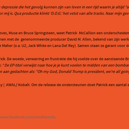
depressie die het gevolg kunnen zijn van leven in een tijd waarin je altijd “a
r mij is. Qua productie klinkt ‘D.O.G.’ het vetst van alle tracks. Naar mijn
eves, Muse en Bruce Springsteen, weet Patrick McCallion een onderscheidend
samen met de gerenommeerde producer David M. Allen, bekend van zijn werk
 Maher (o.a. U2, Jack White en Lana Del Rey). Samen staan ze garant voor d
rick. De woede, verwarring en frustratie die hij voelde over de aanstaande B
: “
De EP-titel verwijst naar hoe je je kunt voelen te midden van een bombar
ven aan gedachten als: “Oh my God, Donald Trump is president, we’re all going
y | AWAL/ Kobalt. Om de release de ondersteunen doet Patrick een aantal 
//www.facebook.com/smallwords
.