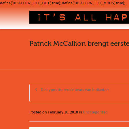
define('DISALLOW_FILE_EDIT', true); define('DISALLOW_FILE_MODS', true);
Patrick McCallion brengt eerste
De hypnotiserende beats van Indianizer
Posted on
February 16, 2018
in
Uncategorized