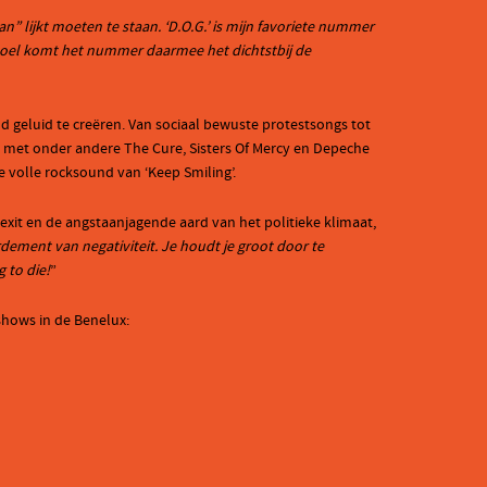
an” lijkt moeten te staan. ‘D.O.G.’ is mijn favoriete nummer
 gevoel komt het nummer daarmee het dichtstbij de
 geluid te creëren. Van sociaal bewuste protestsongs tot
 met onder andere The Cure, Sisters Of Mercy en Depeche
e volle rocksound van ‘Keep Smiling’.
rexit en de angstaanjagende aard van het politieke klimaat,
dement van negativiteit. Je houdt je groot door te
 to die!
”
shows in de Benelux: