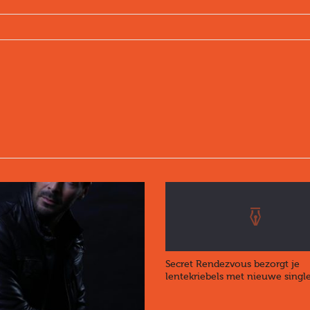
Secret Rendezvous bezorgt je
lentekriebels met nieuwe singl