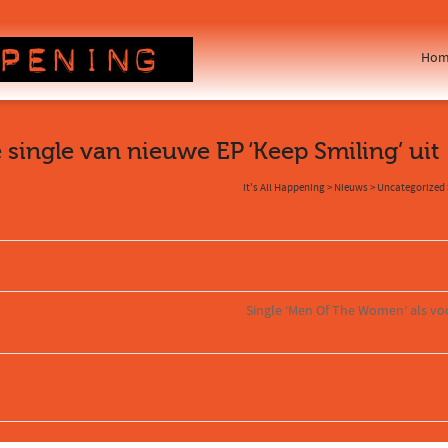
Hom
 single van nieuwe EP ‘Keep Smiling’ uit
It's All Happening
>
Nieuws
>
Uncategorized
Single ‘Men Of The Women’ als voo