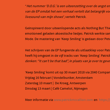
“
Het nummer ‘D.O.G.’ is een uiteenzetting over de angst en 
van de EP omdat het een verhaal vertelt dat belangrijk voo
livesound van mijn shows
”, vertelt Patrick.
Geïnspireerd door uiteenlopende acts als Nothing But Thi
emotioneel geladen akoestische liedjes. Patrick werkte 
Mode. De mastering van ‘Keep Smiling’ is gedaan door Pete
Het schrijven van de EP fungeerde als uitlaatklep voor Pat
heeft hij omgezet in de vijf tracks van ‘Keep Smiling’. Patrick
denken: “It can’t be that bad”, in plaats van je over te ge
‘Keep Smiling’ komt uit op 30 maart 2018 via 2040 Compan
Vrijdag 16 februari | Vondelbunker, Amsterdam
Zaterdag 10 maart | De Kroeg, Antwerpen
Dinsdag 13 maart | Café Camelot, Nijmegen
Meer informatie via
www.patrickmccallion.com
en
https: