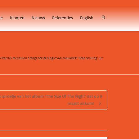
e
Klanten
Nieuws
Referenties
English
>
Patrick McCallion brengt eerste single van nieuwe EP ‘Keep Smiling’ uit
rproefje van het album ‘The Size Of The Night’ dat op 9
maart uitkomt