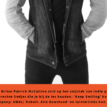
 Britse Patrick McCallion zich op het snijvlak van indie
echte liedjes die je bij de les houden. ‘Keep Smiling’ ko
mpany/ AWAL/ Kobalt. Alle download- en luisterlinks kun