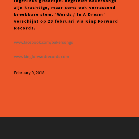
ingenieus gitaarspel begeleidt Bakersongs
zijn krachtige, maar soms ook verrassend
breekbare stem.
‘
Words / In A Dream’
verschijnt op 23 februari via King Forward
Records.
www.facebook.com/bakersongs
www.kingforwardrecords.com
February 9, 2018