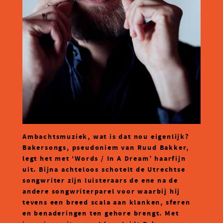
Ambachtsmuziek, wat is dat nou eigenlijk?
Bakersongs, pseudoniem van Ruud Bakker,
legt het met ‘Words / In A Dream’ haarfijn
uit. Bijna achteloos schotelt de Utrechtse
songwriter zijn luisteraars de ene na de
andere songwriterparel voor waarbij hij
tevens een breed scala aan klanken, sferen
en benaderingen ten gehore brengt.
Met