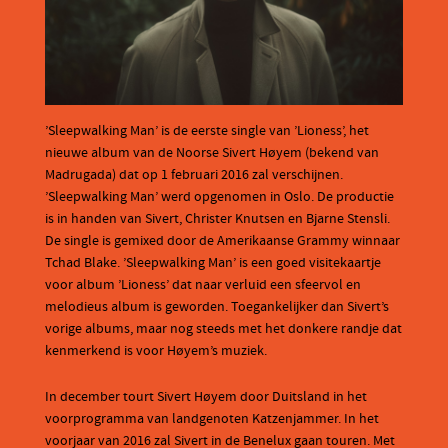
’Sleepwalking Man’ is de eerste single van ’Lioness’, het
nieuwe album van de Noorse Sivert Høyem (bekend van
Madrugada) dat op 1 februari 2016 zal verschijnen.
’Sleepwalking Man’ werd opgenomen in Oslo. De productie
is in handen van Sivert, Christer Knutsen en Bjarne Stensli.
De single is gemixed door de Amerikaanse Grammy winnaar
Tchad Blake. ’Sleepwalking Man’ is een goed visitekaartje
voor album ’Lioness’ dat naar verluid een sfeervol en
melodieus album is geworden. Toegankelijker dan Sivert’s
vorige albums, maar nog steeds met het donkere randje dat
kenmerkend is voor Høyem’s muziek.
In december tourt Sivert Høyem door Duitsland in het
voorprogramma van landgenoten Katzenjammer. In het
voorjaar van 2016 zal Sivert in de Benelux gaan touren. Met