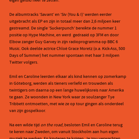
eigen geluid neer te zetten.
De albumtracks ‘Savant’ en ‘Siv (You & I)’ werden eerder
uitgebracht als EP en zijn in totaal meer dan 2,6 miljoen keer
gestreamd. De single ‘Suckerpunch’ bereikte de nummer 1
positie op Hype Machine, en werd gedraaid op 3FM en door
Elbow zanger Guy Garvey in zijn radioprogramma op BBC 6
Music. Ook deelde actrice Chloë Grace Moretz (o.a. Kick-Ass, 500
Days of Summer) het nummer spontaan met haar 3 miljoen
Twitter volgers.
Emil en Caroline leerden elkaar als kind kennen op zomerkamp
in Göteborg, werden als tieners verliefd en trouwden als
twintigers om daarna op een lange huwelijksreis naar Amerika
te gaan. Ze woonden in New York waar ze soulzanger Tye
Tribbett ontmoetten, met wie ze op tour gingen als onderdeel
van zijn gospelkoor.
Na een wilde tijd
on the road
, besloten Emil en Caroline terug
te keren naar Zweden, om vanuit Stockholm aan hun eigen
muziek te werken. En kinderen te krijgen. Je zou verwachten