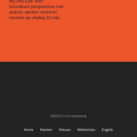
Bij Ons Live’ een
boordevol programma met
poëzie, spoken word en
muziek op vrijdag 21 mei
©[2021] It's All Happening
Home
Klanten
Nieuws
Referenties
English