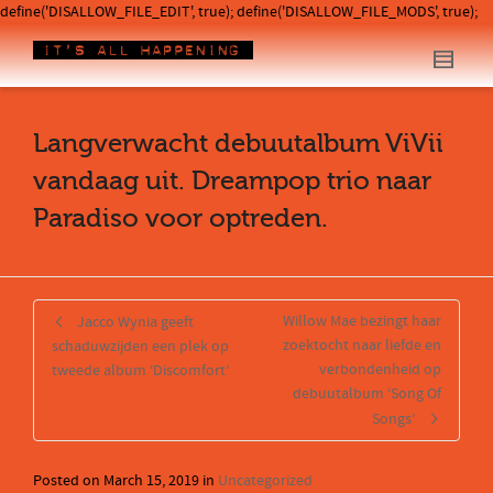
define('DISALLOW_FILE_EDIT', true); define('DISALLOW_FILE_MODS', true);
Langverwacht debuutalbum ViVii
vandaag uit. Dreampop trio naar
Paradiso voor optreden.
Willow Mae bezingt haar
Jacco Wynia geeft
zoektocht naar liefde en
schaduwzijden een plek op
verbondenheid op
tweede album ‘Discomfort’
debuutalbum ‘Song Of
Songs’
Posted on
March 15, 2019
in
Uncategorized