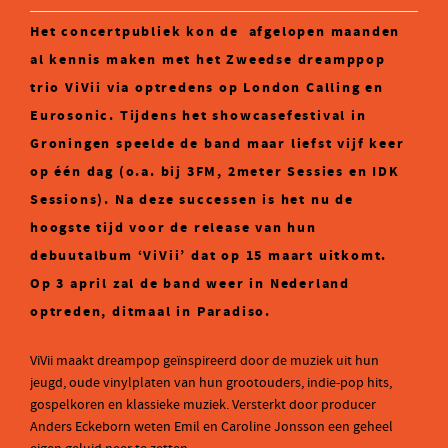
Het concertpubliek kon de afgelopen maanden
al kennis maken met het Zweedse dreamppop
trio ViVii via optredens op London Calling en
Eurosonic. Tijdens het showcasefestival in
Groningen speelde de band maar liefst vijf keer
op één dag (o.a. bij 3FM, 2meter Sessies en IDK
Sessions). Na deze successen is het nu de
hoogste tijd voor de release van hun
debuutalbum ‘ViVii’ dat op 15 maart uitkomt.
Op 3 april zal de band weer in Nederland
optreden, ditmaal in Paradiso.
ViVii maakt dreampop geïnspireerd door de muziek uit hun
jeugd, oude vinylplaten van hun grootouders, indie-pop hits,
gospelkoren en klassieke muziek. Versterkt door producer
Anders Eckeborn weten Emil en Caroline Jonsson een geheel