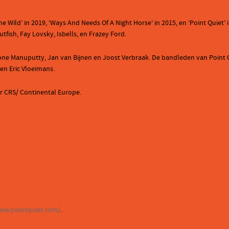
the Wild’ in 2019, ‘Ways And Needs Of A Night Horse’ in 2015, en ‘Point Quie
fish, Fay Lovsky, Isbells, en Frazey Ford.
mone Manuputty, Jan van Bijnen en Joost Verbraak. De bandleden van Point Quie
en Eric Vloeimans.
or CRS/ Continental Europe.
www.pointquiet.com/
.