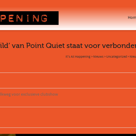
Hom
ild’ van Point Quiet staat voor verbond
It's All Happening
>
Nieuws
>
Uncategorized
>
Nieu
lkweg voor exclusieve clubshow