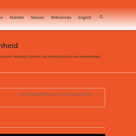
e
Klanten
Nieuws
Referenties
English
enheid
w album ‘Walking in the Wild’ van Point Quiet staat voor verbondenheid
LÉVI brengt filmische, eerste videoclip uit