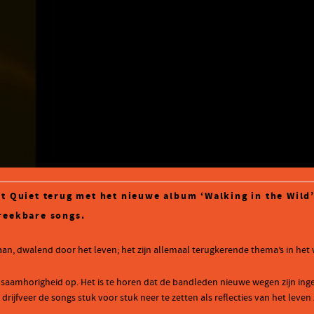
nt Quiet terug met het nieuwe album ‘Walking in the Wild
reekbare songs.
aan, dwalend door het leven; het zijn allemaal terugkerende thema’s in het 
an saamhorigheid op. Het is te horen dat de bandleden nieuwe wegen zijn i
ijfveer de songs stuk voor stuk neer te zetten als reflecties van het leven 