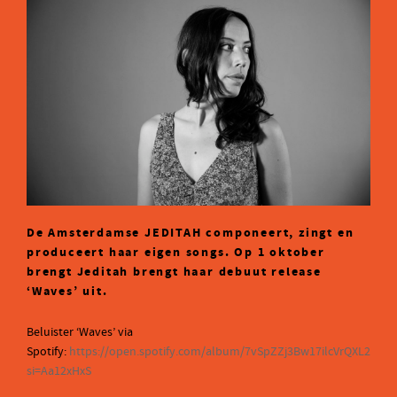
De Amsterdamse JEDITAH componeert, zingt en
produceert haar eigen songs. Op 1 oktober
brengt Jeditah brengt haar debuut release
‘Waves’ uit.
Beluister ‘Waves’ via
Spotify:
https://open.spotify.com/album/7vSpZZj3Bw17ilcVrQXL2N?
si=Aa12xHxS