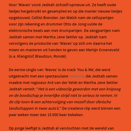
Voor ‘Waves’ vond Jeditah zichzelf opnieuw uit. Ze heeft oude
liedjes hergebruikt en gesampled en op die manier nieuwe liedjes
opgebouwd. Cellist Brendan Jan Walsh nam de cellopartijen
voor zijn rekening en drummer Otto de Jong vulde de
elektronische beats aan met drumpartijen. De zangpartijen nam
Jeditah samen met Martha Jane Settler op. Jeditah nam
vervolgens de productie van ‘Waves’ op zich om daarna het
mixen en masteren uit handen te geven aan Martijn Groeneveld
(o.a. Klangstof, Blaudzun, Rondé).
De eerste single van ‘Waves’ is de track ‘You & Me’, die werd
uitgebracht met een spectaculaire
videoclip
die Jeditah samen
maakte met regisseur Ard van der Veldt en Martha Jane Settler.
Jeditah vertelt: “
Het is een videoclip geworden met een knipoog
en de boodschap je innerlijke strijd niet te serieus te nemen. In
de clip toon ik een achtervolging van mezelf door sferische
landschappen in twee auto’s.
” De creatieve clip werd binnen een
paar weken meer dan 15.000 keer bekeken.
Op jonge leeftijd is Jeditah al vervlochten met de wereld van