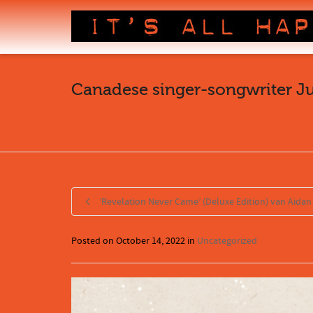
Canadese singer-songwriter Ju
‘Revelation Never Came’ (Deluxe Edition) van Aidan
Posted on
October 14, 2022
in
Uncategorized