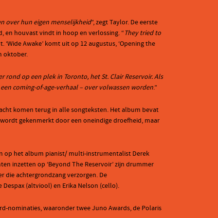
n over hun eigen menselijkheid
”, zegt Taylor. De eerste
, en houvast vindt in hoop en verlossing. “
They tried to
t. ‘Wide Awake’ komt uit op 12 augustus, ‘Opening the
n oktober.
r rond op een plek in Toronto, het St. Clair Reservoir. Als
t – een coming-of-age-verhaal – over volwassen worden
.”
kracht komen terug in alle songteksten. Het album bevat
ir’ wordt gekenmerkt door een oneindige droefheid, maar
n op het album pianist/ multi-instrumentalist Derek
ten inzetten op ‘Beyond The Reservoir’ zijn drummer
her die achtergrondzang verzorgen. De
espax (altviool) en Erika Nelson (cello).
ward-nominaties, waaronder twee Juno Awards, de Polaris