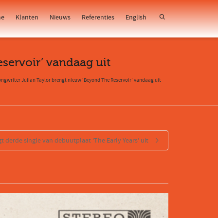
e
Klanten
Nieuws
Referenties
English
servoir’ vandaag uit
ngwriter Julian Taylor brengt nieuw ‘Beyond The Reservoir’ vandaag uit
derde single van debuutplaat ‘The Early Years’ uit