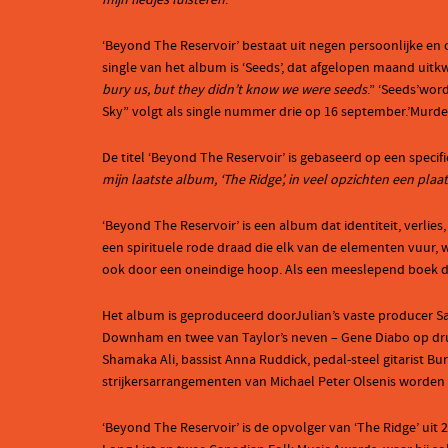
mijn liedjes luisteren
.”
‘Beyond The Reservoir’ bestaat uit negen persoonlijke en
single van het album is ‘Seeds’, dat afgelopen maand uitk
bury us, but they didn’t know we were seeds
.” ‘Seeds’wor
Sky” volgt als single nummer drie op 16 september.’Murder
De titel ‘Beyond The Reservoir’ is gebaseerd op een specifie
mijn laatste album, ‘The Ridge’, in veel opzichten een pl
‘Beyond The Reservoir’ is een album dat identiteit, verli
een spirituele rode draad die elk van de elementen vuur, 
ook door een oneindige hoop. Als een meeslepend boek dat
Het album is geproduceerd doorJulian’s vaste producer Sa
Downham en twee van Taylor’s neven – Gene Diabo op drum
Shamaka Ali, bassist Anna Ruddick, pedal-steel gitarist B
strijkersarrangementen van Michael Peter Olsenis worden u
‘Beyond The Reservoir’ is de opvolger van ‘The Ridge’ ui