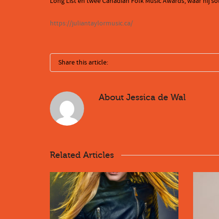
Long List en twee Canadian Folk Music Awards, waar hij sol
https://juliantaylormusic.ca/
Share this article:
About
Jessica de Wal
Related Articles