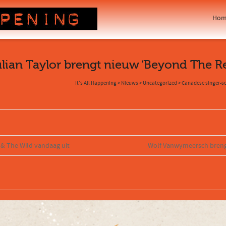
Hom
lian Taylor brengt nieuw ‘Beyond The Re
It's All Happening
>
Nieuws
>
Uncategorized
>
Canadese singer-so
 & The Wild vandaag uit
Wolf Vanwymeersch brengt 