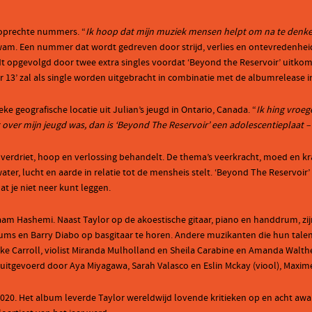
 oprechte nummers. “
Ik hoop dat mijn muziek mensen helpt om na te denke
wam. Een nummer dat wordt gedreven door strijd, verlies en ontevredenheid
dt opgevolgd door twee extra singles voordat ‘Beyond the Reservoir’ uitkom
 13’ zal als single worden uitgebracht in combinatie met de albumrelease i
ke geografische locatie uit Julian’s jeugd in Ontario, Canada. “
Ik hing vroege
aat over mijn jeugd was, dan is ‘Beyond The Reservoir’ een adolescentieplaa
es, verdriet, hoop en verlossing behandelt. De thema’s veerkracht, moed en 
water, lucht en aarde in relatie tot de mensheis stelt. ‘Beyond The Reservo
 je niet neer kunt leggen.
am Hashemi. Naast Taylor op de akoestische gitaar, piano en handdrum, zij
s en Barry Diabo op basgitaar te horen. Andere muzikanten die hun talen
urke Carroll, violist Miranda Mulholland en Sheila Carabine en Amanda Walt
itgevoerd door Aya Miyagawa, Sarah Valasco en Eslin Mckay (viool), Maxime D
t 2020. Het album leverde Taylor wereldwijd lovende kritieken op en acht a