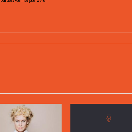
oartiest van het jaar werd.