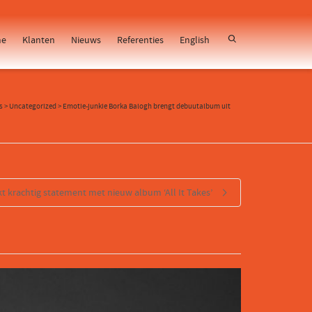
e
Klanten
Nieuws
Referenties
English
s
>
Uncategorized
>
Emotie-junkie Borka Balogh brengt debuutalbum uit
 krachtig statement met nieuw album ‘All It Takes’