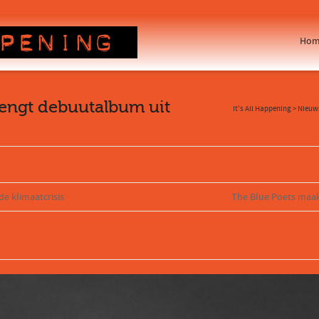
Hom
rengt debuutalbum uit
It's All Happening
>
Nieuw
e klimaatcrisis
The Blue Poets maakt