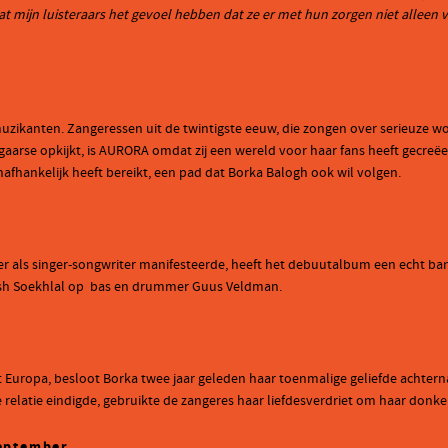
 dat mijn luisteraars het gevoel hebben dat ze er met hun zorgen niet allee
e muzikanten. Zangeressen uit de twintigste eeuw, die zongen over serieuze w
aarse opkijkt, is AURORA omdat zij een wereld voor haar fans heeft gecreëerd
nafhankelijk heeft bereikt, een pad dat Borka Balogh ook wil volgen.
er als singer-songwriter manifesteerde, heeft het debuutalbum een echt ban
resh Soekhlal op bas en drummer Guus Veldman.
Europa, besloot Borka twee jaar geleden haar toenmalige geliefde achterna
 relatie eindigde, gebruikte de zangeres haar liefdesverdriet om haar donk
september