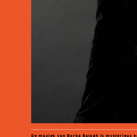
De muziek van Borka Balogh is mysterieus e