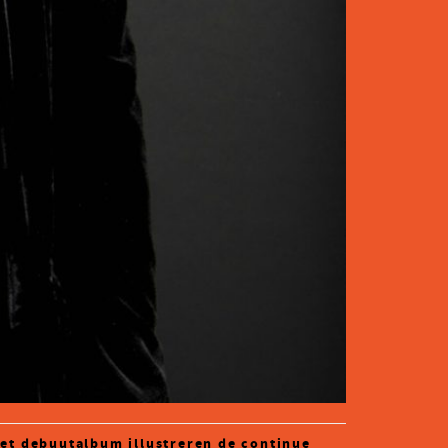
het debuutalbum illustreren de continue