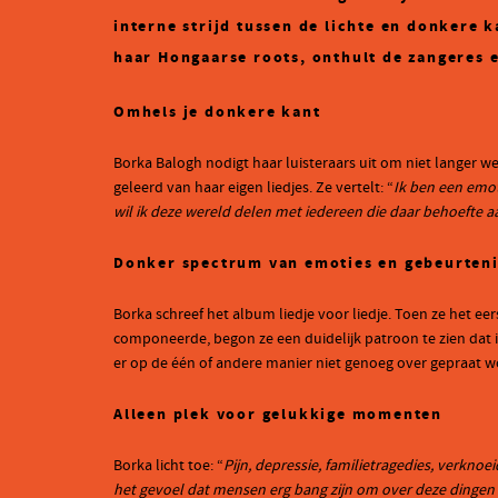
interne strijd tussen de lichte en donkere 
haar Hongaarse roots, onthult de zangeres e
Omhels je donkere kant
Borka Balogh nodigt haar luisteraars uit om niet langer w
geleerd van haar eigen liedjes. Ze vertelt: “
Ik ben een emot
wil ik deze wereld delen met iedereen die daar behoefte a
Donker spectrum van emoties en gebeurten
Borka schreef het album liedje voor liedje. Toen ze het 
componeerde, begon ze een duidelijk patroon te zien dat 
er op de één of andere manier niet genoeg over gepraat w
Alleen plek voor gelukkige momenten
Borka licht toe: “
Pijn, depressie, familietragedies, verkno
het gevoel dat mensen erg bang zijn om over deze dingen te