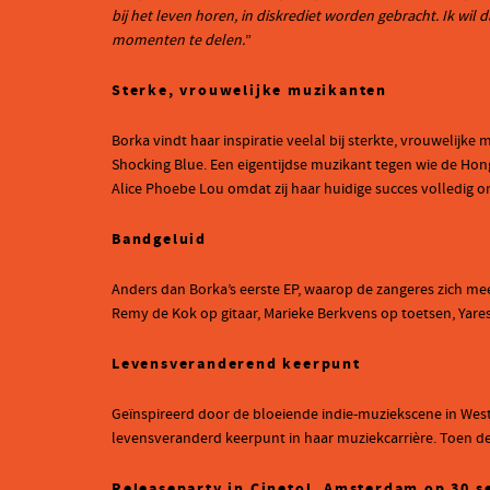
bij het leven horen, in diskrediet worden gebracht. Ik wil
momenten te delen.
”
Sterke, vrouwelijke muzikanten
Borka vindt haar inspiratie veelal bij sterkte, vrouwelijk
Shocking Blue. Een eigentijdse muzikant tegen wie de Hong
Alice Phoebe Lou omdat zij haar huidige succes volledig o
Bandgeluid
Anders dan Borka’s eerste EP, waarop de zangeres zich me
Remy de Kok op gitaar, Marieke Berkvens op toetsen, Ya
Levensveranderend keerpunt
Geïnspireerd door de bloeiende indie-muziekscene in West 
levensveranderd keerpunt in haar muziekcarrière. Toen de
Releaseparty in Cinetol, Amsterdam op 30 