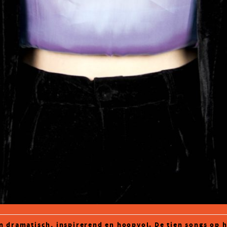
n dramatisch, inspirerend en hoopvol. De tien songs op 