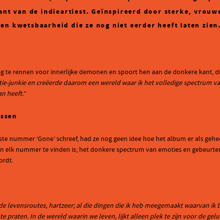
kant van de indieartiest. Geïnspireerd door sterke, vrou
en kwetsbaarheid die ze nog niet eerder heeft laten zien
eg te rennen voor innerlijke demonen en spoort hen aan de donkere kant, die
ie-junkie en creëerde daarom een wereld waar ik het volledige spectrum va
an heeft.
”
issen
eerste nummer ‘Gone’ schreef, had ze nog geen idee hoe het album er als ge
in elk nummer te vinden is; het donkere spectrum van emoties en gebeurten
ordt.
eide levensroutes, hartzeer; al die dingen die ik heb meegemaakt waarvan i
 praten. In de wereld waarin we leven, lijkt alleen plek te zijn voor de ge