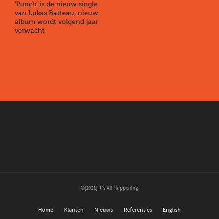
‘Punch’ is de nieuw single
van Lukas Batteau, nieuw
album wordt volgend jaar
verwacht
©[2021] It's All Happening
Home
Klanten
Nieuws
Referenties
English