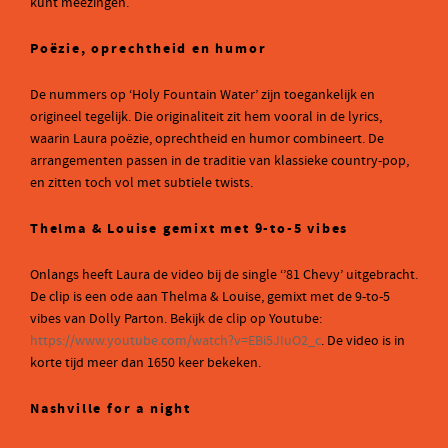
kunt meezingen.
Poëzie, oprechtheid en humor
De nummers op ‘Holy Fountain Water’ zijn toegankelijk en
origineel tegelijk. Die originaliteit zit hem vooral in de lyrics,
waarin Laura poëzie, oprechtheid en humor combineert. De
arrangementen passen in de traditie van klassieke country-pop,
en zitten toch vol met subtiele twists.
Thelma & Louise gemixt met 9-to-5 vibes
Onlangs heeft Laura de video bij de single ‘’81 Chevy’ uitgebracht.
De clip is een ode aan Thelma & Louise, gemixt met de 9-to-5
vibes van Dolly Parton. Bekijk de clip op Youtube:
https://www.youtube.com/watch?v=EBi5JIuO2_c
. De video is in
korte tijd meer dan 1650 keer bekeken.
Nashville for a night