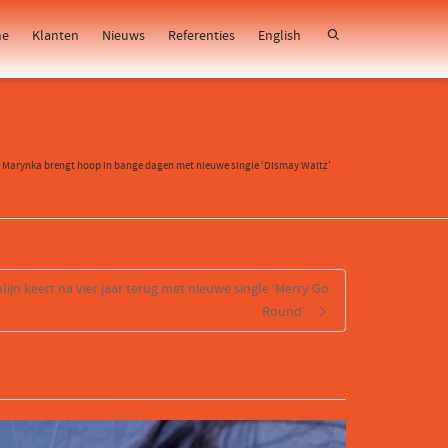
e
Klanten
Nieuws
Referenties
English
>
Marynka brengt hoop in bange dagen met nieuwe single ‘Dismay Waltz’
ijn keert na vier jaar terug met nieuwe single ‘Merry Go
Round’