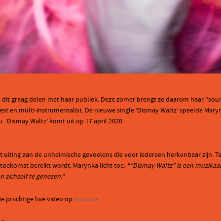
dit graag delen met haar publiek. Deze zomer brengt ze daarom haar “soundt
st en multi-instrumentalist. De nieuwe single ‘Dismay Waltz’ speelde Marynk
. ‘Dismay Waltz’ komt uit op 17 april 2020.
t uiting aan de unheimische gevoelens die voor iedereen herkenbaar zijn. Te
toekomst bereikt wordt. Marynka licht toe:
“”Dismay Waltz” is een muzikaal
n zichzelf te genezen.
”
de prachtige live video op
Youtube
.