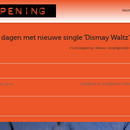
Hom
dagen met nieuwe single ‘Dismay Waltz’
It's All Happening
>
Nieuws
>
Uncategorized
Zangeres en songwriter Fridol
hte vorm