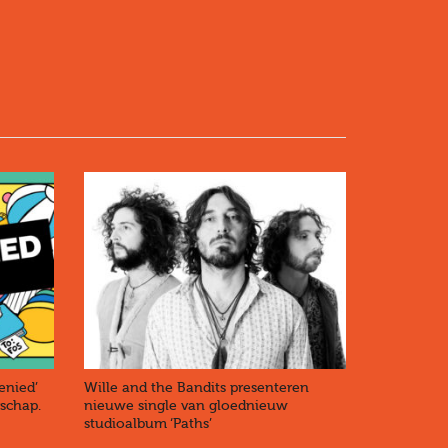
enied’
Wille and the Bandits presenteren
rschap.
nieuwe single van gloednieuw
studioalbum ‘Paths’