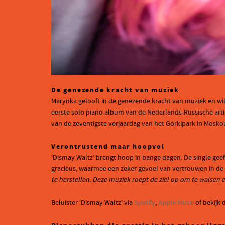
De genezende kracht van muziek
Marynka gelooft in de genezende kracht van muziek en wil 
eerste solo piano album van de Nederlands-Russische artie
van de zeventigste verjaardag van het Gorkipark in Moskou
Verontrustend maar hoopvol
‘Dismay Waltz’ brengt hoop in bange dagen. De single geef
gracieus, waarmee een zeker gevoel van vertrouwen in de 
te herstellen. Deze muziek roept de ziel op om te walsen e
Beluister ‘Dismay Waltz’ via
Spotify
,
Apple Music
of bekijk 