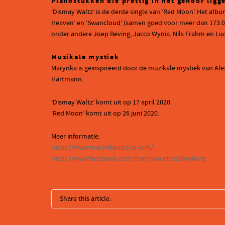
Pianostukken die prettig in het gehoor ligg
‘Dismay Waltz’ is de derde single van ‘Red Moon’. Het album
Heaven’ en ‘Swancloud’ (samen goed voor meer dan 173.000 
onder andere Joep Beving, Jacco Wynia, Nils Frahm en Lud
Muzikale mystiek
Marynka is geïnspireerd door de muzikale mystiek van Al
Hartmann.
‘Dismay Waltz’ komt uit op 17 april 2020.
‘Red Moon’ komt uit op 26 juni 2020.
Meer informatie:
https://www.marynkanicolai.com/
https://www.facebook.com/marynka.nicolaikrylova
Share this article: