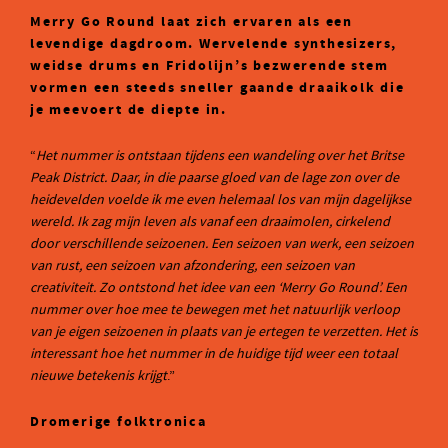
Merry Go Round laat zich ervaren als een
levendige dagdroom. Wervelende synthesizers,
weidse drums en Fridolijn’s bezwerende stem
vormen een steeds sneller gaande draaikolk die
je meevoert de diepte in.
“
Het nummer is ontstaan tijdens een wandeling over het Britse
Peak District. Daar, in die paarse gloed van de lage zon over de
heidevelden voelde ik me even helemaal los van mijn dagelijkse
wereld. Ik zag mijn leven als vanaf een draaimolen, cirkelend
door verschillende seizoenen. Een seizoen van werk, een seizoen
van rust, een seizoen van afzondering, een seizoen van
creativiteit. Zo ontstond het idee van een ‘Merry Go Round’. Een
nummer over hoe mee te bewegen met het natuurlijk verloop
van je eigen seizoenen in plaats van je ertegen te verzetten. Het is
interessant hoe het nummer in de huidige tijd weer een totaal
nieuwe betekenis krijgt
.”
Dromerige folktronica