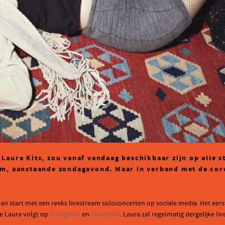
Laura Kits, zou vanaf vandaag beschikbaar zijn op alle s
am, aanstaande zondagavond. Maar in verband met de coro
van start met een reeks livestream soloconcerten op sociale media. Het eers
ie Laura volgt op
Instagram
en
Facebook
. Laura zal regelmatig dergelijke l