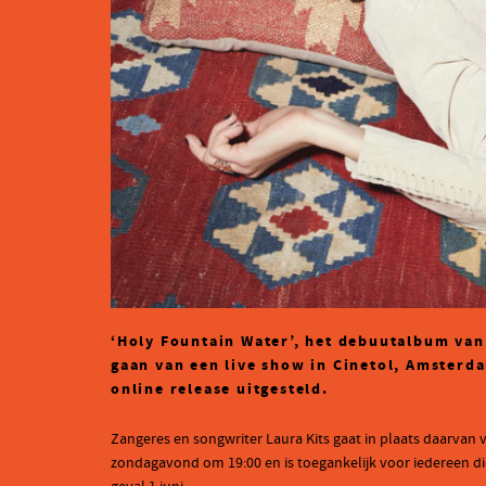
‘Holy Fountain Water’, het debuutalbum van 
gaan van een live show in Cinetol, Amsterd
online release uitgesteld.
Zangeres en songwriter Laura Kits gaat in plaats daarvan 
zondagavond om 19:00 en is toegankelijk voor iedereen d