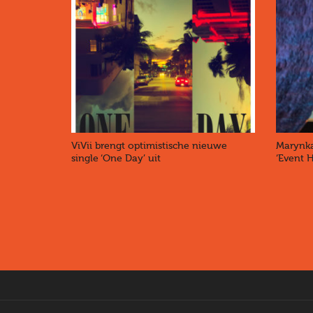
ViVii brengt optimistische nieuwe
Marynka
single ‘One Day’ uit
‘Event 