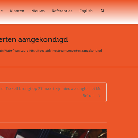
e
Klanten
Nieuws
Referenties
English
ncerten aangekondigd
ain Water’ van Laura Kits uitgesteld; livestreamconcerten aangekondigd
niel Trakell brengt op 27 maart zijn nieuwe single ‘Let Me
Be’ uit