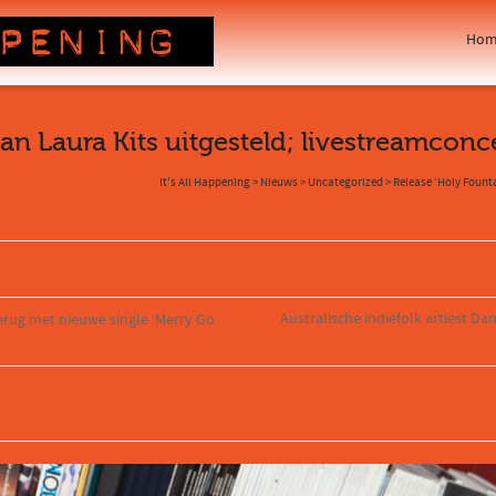
Hom
van Laura Kits uitgesteld; livestreamco
It's All Happening
>
Nieuws
>
Uncategorized
>
Release ‘Holy Fount
Australische indiefolk artiest Da
terug met nieuwe single ‘Merry Go