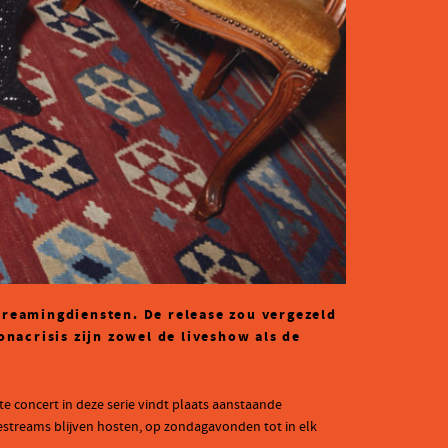
treamingdiensten. De release zou vergezeld
nacrisis zijn zowel de liveshow als de
te concert in deze serie vindt plaats aanstaande
ivestreams blijven hosten, op zondagavonden tot in elk