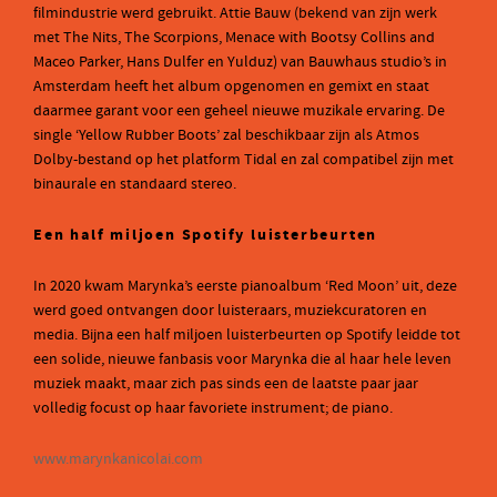
filmindustrie werd gebruikt. Attie Bauw (bekend van zijn werk
met The Nits, The Scorpions, Menace with Bootsy Collins and
Maceo Parker, Hans Dulfer en Yulduz) van Bauwhaus studio’s in
Amsterdam heeft het album opgenomen en gemixt en staat
daarmee garant voor een geheel nieuwe muzikale ervaring. De
single ‘Yellow Rubber Boots’ zal beschikbaar zijn als Atmos
Dolby-bestand op het platform Tidal en zal compatibel zijn met
binaurale en standaard stereo.
Een half miljoen Spotify luisterbeurten
In 2020 kwam Marynka’s eerste pianoalbum ‘Red Moon’ uit, deze
werd goed ontvangen door luisteraars, muziekcuratoren en
media. Bijna een half miljoen luisterbeurten op Spotify leidde tot
een solide, nieuwe fanbasis voor Marynka die al haar hele leven
muziek maakt, maar zich pas sinds een de laatste paar jaar
volledig focust op haar favoriete instrument; de piano.
www.marynkanicolai.com