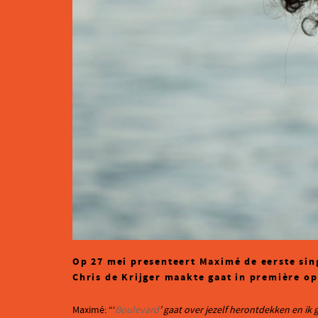
Op 27 mei presenteert Maximé de eerste sin
Chris de Krijger maakte gaat in première op
Maximé: “‘
Boulevard
’ gaat over jezelf herontdekken en ik