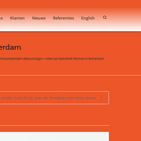
e
Klanten
Nieuws
Referenties
English
terdam
mé presenteert debuutsingle + video op Opendoek Festival in Rotterdam
 single ‘Last Song’ was als therapie voor Vera Jonas