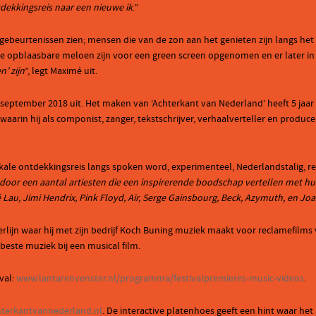
dekkingsreis naar een nieuwe ik
.”
gebeurtenissen zien; mensen die van de zon aan het genieten zijn langs he
 de opblaasbare meloen zijn voor een green screen opgenomen en er later i
’ zijn
”, legt Maximé uit.
eptember 2018 uit. Het maken van ‘Achterkant van Nederland’ heeft 5 jaar
waarin hij als componist, zanger, tekstschrijver, verhaalverteller en produ
ikale ontdekkingsreis langs spoken word, experimenteel, Nederlandstalig, re
 door een aantal artiesten die een inspirerende boodschap vertellen met hu
 Lau, Jimi Hendrix, Pink Floyd, Air, Serge Gainsbourg, Beck, Azymuth, en Joa
Berlijn waar hij met zijn bedrijf Koch Buning muziek maakt voor reclamefil
beste muziek bij een musical film.
val:
www.lantarenvenster.nl/programma/festivalpremieres-music-videos
.
terkantvannederland.nl
. De interactive platenhoes geeft een hint waar het