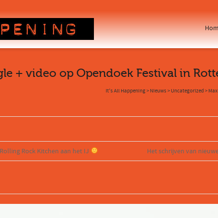
Hom
le + video op Opendoek Festival in Rot
It's All Happening
>
Nieuws
>
Uncategorized
>
Maxi
n Rolling Rock Kitchen aan het IJ
Het schrijven van nieuwe