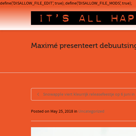
define('DISALLOW_FILE_EDIT', true); define('DISALLOW_FILE_MODS', true);
Maximé presenteert debuutsing
Snowapple viert kleurrijk releasefeestje op 6 juni i
Posted on
May 25, 2018
in
Uncategorized