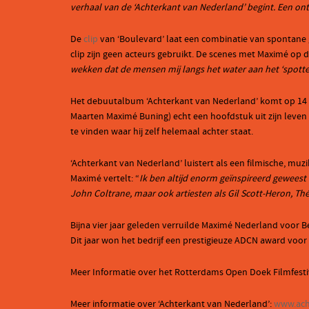
verhaal van de ‘Achterkant van Nederland’ begint. Een ont
De
clip
van ‘Boulevard’ laat een combinatie van spontane 
clip zijn geen acteurs gebruikt. De scenes met Maximé op
wekken dat de mensen mij langs het water aan het ‘spotten
Het debuutalbum ‘Achterkant van Nederland’ komt op 14 s
Maarten Maximé Buning) echt een hoofdstuk uit zijn leven 
te vinden waar hij zelf helemaal achter staat.
‘Achterkant van Nederland’ luistert als een filmische, muz
Maximé vertelt: “
Ik ben altijd enorm geïnspireerd geweest
John Coltrane, maar ook artiesten als Gil Scott-Heron, Thé
Bijna vier jaar geleden verruilde Maximé Nederland voor 
Dit jaar won het bedrijf een prestigieuze ADCN award voor 
Meer Informatie over het Rotterdams Open Doek Filmfesti
Meer informatie over ‘Achterkant van Nederland’:
www.ach