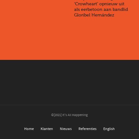
‘Crowheart’ opnieuw uit
als eerbetoon aan bandlid
Gloribel Hernández
©[2021] It's All Happening
Home
Klanten
Nieuws
Referenties
English