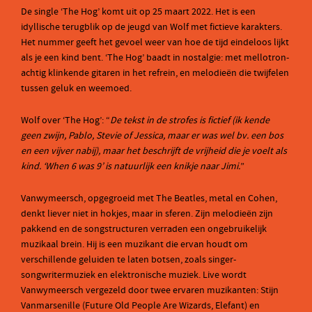
De single ‘The Hog’ komt uit op 25 maart 2022. Het is een
idyllische terugblik op de jeugd van Wolf met fictieve karakters.
Het nummer geeft het gevoel weer van hoe de tijd eindeloos lijkt
als je een kind bent. ‘The Hog’ baadt in nostalgie: met mellotron-
achtig klinkende gitaren in het refrein, en melodieën die twijfelen
tussen geluk en weemoed.
Wolf over ‘The Hog’: “
De tekst in de strofes is fictief (ik kende
geen zwijn, Pablo, Stevie of Jessica, maar er was wel bv. een bos
en een vijver nabij), maar het beschrijft de vrijheid die je voelt als
kind. ‘When 6 was 9’ is natuurlijk een knikje naar Jimi.
”
Vanwymeersch, opgegroeid met The Beatles, metal en Cohen,
denkt liever niet in hokjes, maar in sferen. Zijn melodieën zijn
pakkend en de songstructuren verraden een ongebruikelijk
muzikaal brein. Hij is een muzikant die ervan houdt om
verschillende geluiden te laten botsen, zoals singer-
songwritermuziek en elektronische muziek. Live wordt
Vanwymeersch vergezeld door twee ervaren muzikanten: Stijn
Vanmarsenille (Future Old People Are Wizards, Elefant) en