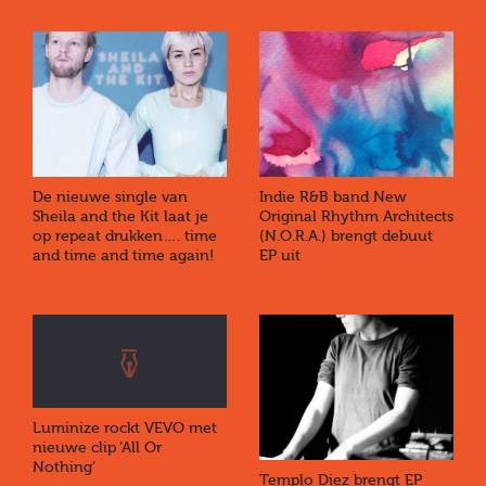
De nieuwe single van
Indie R&B band New
Sheila and the Kit laat je
Original Rhythm Architects
op repeat drukken…. time
(N.O.R.A.) brengt debuut
and time and time again!
EP uit
Luminize rockt VEVO met
nieuwe clip ‘All Or
Nothing’
Templo Diez brengt EP