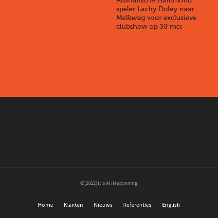
Australische Hammond
speler Lachy Doley naar
Melkweg voor exclusieve
clubshow op 30 mei
©[2021] It's All Happening
Home
Klanten
Nieuws
Referenties
English