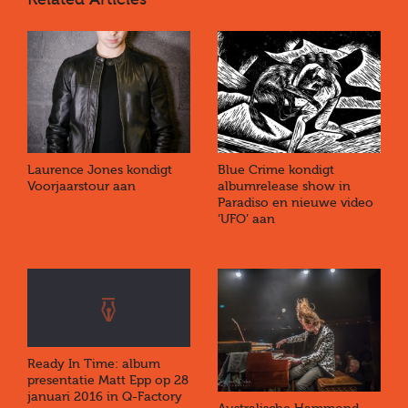
Laurence Jones kondigt
Blue Crime kondigt
Voorjaarstour aan
albumrelease show in
Paradiso en nieuwe video
‘UFO’ aan
Ready In Time: album
presentatie Matt Epp op 28
januari 2016 in Q-Factory