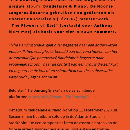
‘The Dancing Snake’ is de eerste single van het
nieuwe album ‘Baudelaire & Piano’. De Noorse
zangeres Susanna gebruikte tien gedichten uit
Charles Baudelaire’s (1821-67) meesterwerk
“The Flowers of Evil” (vertaald door Anthony
Mortimer) als basis voor tien nieuwe nummers.
“
’The Dancing Snake’ gaat over begeerte naar een ander wezen
voelen. Ik heb veel plezier beleefd aan het verschuiven van het
oorspronkelijke perspectief, Baudelaire’s begeerte naar
vrouwelijk schoon, naar de context van een ​​vrouw die zelf kijkt
en begeert en de kracht en schoonheid van deze observaties
vasthoudt
”, legt Susanna uit.
Beluister ‘The Dancing Snake’ via de verschillende
platforms:
https://bit.ly/SusannaTheDancingSnake
Het album ‘Baudelaire & Piano’ komt op 11 september 2020 uit.
Susanna nam het album solo op in de Atlantis Studio in
Stockholm. De tien composities laten de essentie horen van de
Noorse artiest; haar expressieve, soulvolle stem en trance-