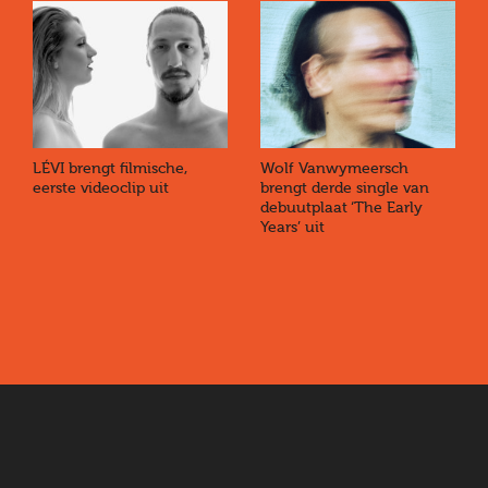
LÉVI brengt filmische,
Wolf Vanwymeersch
eerste videoclip uit
brengt derde single van
debuutplaat ‘The Early
Years’ uit