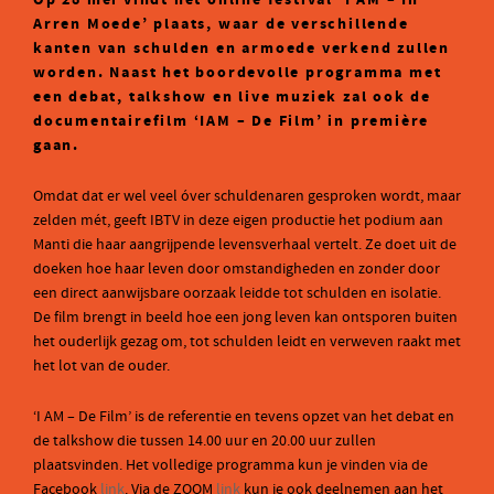
Op 28 mei vindt het online festival ‘I AM – In
Arren Moede’ plaats, waar de verschillende
kanten van schulden en armoede verkend zullen
worden. Naast het boordevolle programma met
een debat, talkshow en live muziek zal ook de
documentairefilm ‘IAM – De Film’ in première
gaan.
Omdat dat er wel veel óver schuldenaren gesproken wordt, maar
zelden mét, geeft IBTV in deze eigen productie het podium aan
Manti die haar aangrijpende levensverhaal vertelt. Ze doet uit de
doeken hoe haar leven door omstandigheden en zonder door
een direct aanwijsbare oorzaak leidde tot schulden en isolatie.
De film brengt in beeld hoe een jong leven kan ontsporen buiten
het ouderlijk gezag om, tot schulden leidt en verweven raakt met
het lot van de ouder.
‘I AM – De Film’ is de referentie en tevens opzet van het debat en
de talkshow die tussen 14.00 uur en 20.00 uur zullen
plaatsvinden. Het volledige programma kun je vinden via de
Facebook
link
. Via de ZOOM
link
kun je ook deelnemen aan het