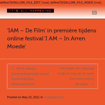
define('DISALLOW_FILE_EDIT', true); define('DISALLOW_FILE_MODS', true);
‘IAM – De Film’ in première tijdens
online festival ‘I AM – In Arren
Moede’
ViVii maakt van maandag
IBTV’s Jampot;
de fijnste dag van de week
Zomerse livemuziek avond
met nieuw album
vanuit StayOkay
Amsterdam Oost
‘Mondays’
Posted on
May 25, 2021
in
Uncategorized